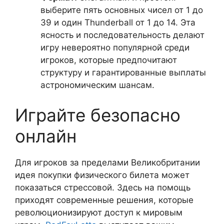
выберите пять основных чисел от 1 до
39 и один Thunderball от 1 до 14. Эта
ясность и последовательность делают
игру невероятно популярной среди
игроков, которые предпочитают
структуру и гарантированные выплаты
астрономическим шансам.
Играйте безопасно
онлайн
Для игроков за пределами Великобритании
идея покупки физического билета может
показаться стрессовой. Здесь на помощь
приходят современные решения, которые
революционизируют доступ к мировым