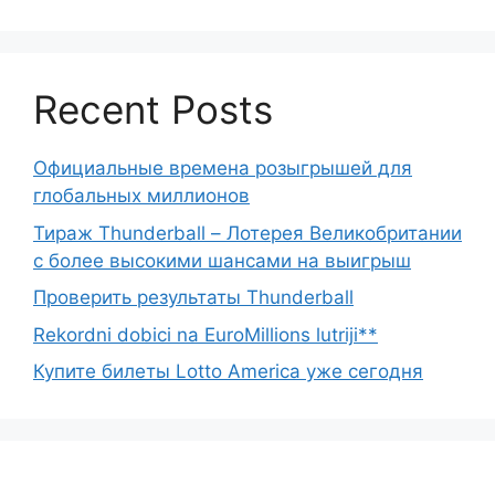
Recent Posts
Официальные времена розыгрышей для
глобальных миллионов
Тираж Thunderball – Лотерея Великобритании
с более высокими шансами на выигрыш
Проверить результаты Thunderball
Rekordni dobici na EuroMillions lutriji**
Купите билеты Lotto America уже сегодня