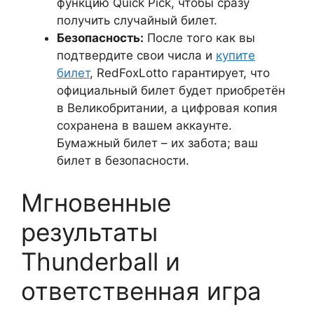
функцию Quick Pick, чтобы сразу
получить случайный билет.
Безопасность:
После того как вы
подтвердите свои числа и
купите
билет
, RedFoxLotto гарантирует, что
официальный билет будет приобретён
в Великобритании, а цифровая копия
сохранена в вашем аккаунте.
Бумажный билет – их забота; ваш
билет в безопасности.
Мгновенные
результаты
Thunderball и
ответственная игра