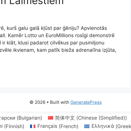
em Laimestiem
rē, kurš galu galā kļūst par ģēniju? Apvienotās
ball. Kamēr Lotto un EuroMillions rosīgi demonstrē
 ir klāt, klusi padarot cilvēkus par pusmiljonu
zvēle ikvienam, kam patīk bieža adrenalīna izjūta,
© 2026
• Built with
GeneratePress
гарски
(
Bulgarian
)
简体中文
(
Chinese (Simplified)
)
i
(
Finnish
)
Français
(
French
)
Ελληνικά
(
Gree