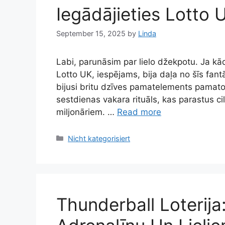
Iegādājieties Lotto U
September 15, 2025
by
Linda
Labi, parunāsim par lielo džekpotu. Ja kā
Lotto UK, iespējams, bija daļa no šīs fant
bijusi britu dzīves pamatelements pamatota 
sestdienas vakara rituāls, kas parastus cil
miljonāriem. …
Read more
Categories
Nicht kategorisiert
Thunderball Loterija