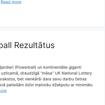
…
Read more
all Rezultātus
miljardieri (Powerball) un kontinentālie giganti
ir uzticamā, draudzīgā “māsa” UK National Lottery
rsrakstos, bet vienkārši dara savu darbu četras
edāvā patiešām dzīvi mainošu džekpotu ar minimālu
ore