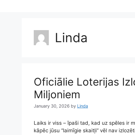
Skip
to
content
Linda
Oficiālie Loterijas I
Miljoniem
January 30, 2026
by
Linda
Laiks ir viss – īpaši tad, kad uz spēles ir 
kāpēc jūsu “laimīgie skaitļi” vēl nav izlozē