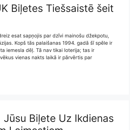
K Biļetes Tiešsaistē šeit
dreiz esat sapņojis par dzīvi mainošu džekpotu,
āzijas. Kopš tās palaišanas 1994. gadā šī spēle ir
iemesla dēļ. Tā nav tikai loterija; tas ir
vēkus vienas nakts laikā ir pārvērtis par
: Jūsu Biļete Uz Ikdienas