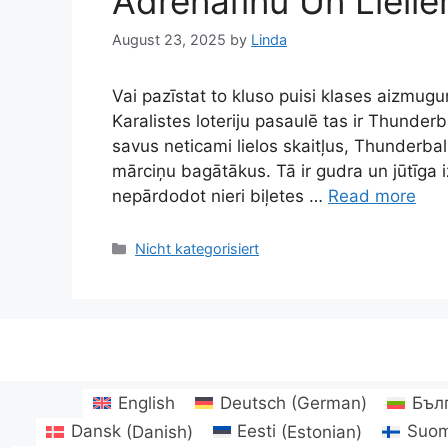
Adrenalīnu Un Lieli
August 23, 2025
by
Linda
Vai pazīstat to kluso puisi klases aizmugu
Karalistes loteriju pasaulē tas ir Thunder
savus neticami lielos skaitļus, Thunderball
mārciņu bagātākus. Tā ir gudra un jūtīga i
nepārdodot nieri biļetes …
Read more
Categories
Nicht kategorisiert
English
Deutsch
(
German
)
Бъл
Dansk
(
Danish
)
Eesti
(
Estonian
)
Suom