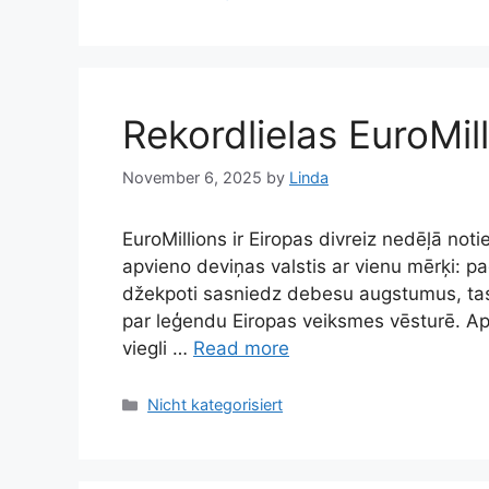
Rekordlielas EuroMill
November 6, 2025
by
Linda
EuroMillions ir Eiropas divreiz nedēļā not
apvieno deviņas valstis ar vienu mērķi: pa
džekpoti sasniedz debesu augstumus, tas va
par leģendu Eiropas veiksmes vēsturē. Ap
viegli …
Read more
Categories
Nicht kategorisiert