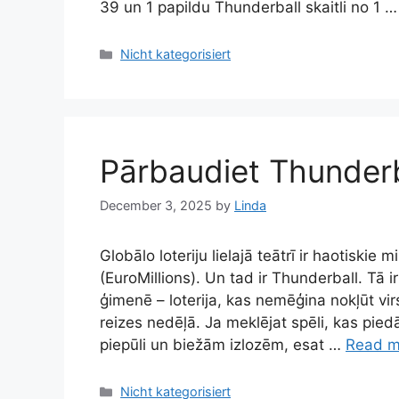
39 un 1 papildu Thunderball skaitli no 1 
Categories
Nicht kategorisiert
Pārbaudiet Thunderb
December 3, 2025
by
Linda
Globālo loteriju lielajā teātrī ir haotiskie 
(EuroMillions). Un tad ir Thunderball. Tā 
ģimenē – loterija, kas nemēģina nokļūt vi
reizes nedēļā. Ja meklējat spēli, kas pi
piepūli un biežām izlozēm, esat …
Read m
Categories
Nicht kategorisiert