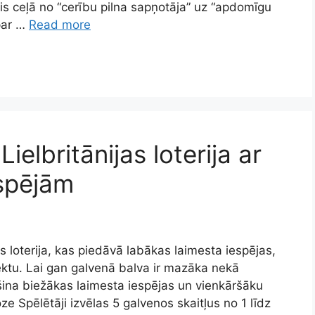
olis ceļā no “cerību pilna sapņotāja” uz “apdomīgu
 par …
Read more
ielbritānijas loterija ar
spējām
as loterija, kas piedāvā labākas laimesta iespējas,
ektu. Lai gan galvenā balva ir mazāka nekā
šina biežākas laimesta iespējas un vienkāršāku
ze Spēlētāji izvēlas 5 galvenos skaitļus no 1 līdz