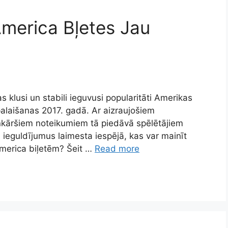
America Bļetes Jau
s klusi un stabili ieguvusi popularitāti Amerikas
palaišanas 2017. gadā. Ar aizraujošiem
kāršiem noteikumiem tā piedāvā spēlētājiem
s ieguldījumus laimesta iespējā, kas var mainīt
 America biļetēm? Šeit …
Read more