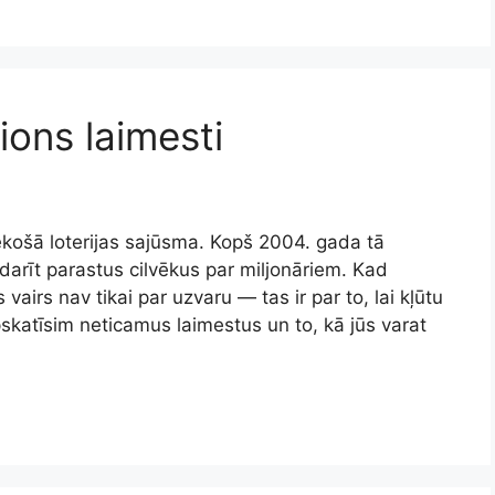
ions laimesti
iekošā loterijas sajūsma. Kopš 2004. gada tā
darīt parastus cilvēkus par miljonāriem. Kad
irs nav tikai par uzvaru — tas ir par to, lai kļūtu
skatīsim neticamus laimestus un to, kā jūs varat