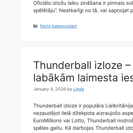
Oficiālo izložu laiku zināšana ir pirmais s
spēlētāju”. Neatkarīgi no tā, vai sapņojat
Categories
Nicht kategorisiert
Thunderball izloze – L
labākām laimesta ie
January 4, 2026
by
Linda
Thunderball izloze ir populāra Lielbritānij
nezaudējot lielā džekpota aizraujošo asp
EuroMillions vai Lotto, Thunderball nodro
spēles gaitu. Kā darbojas Thunderball izlo