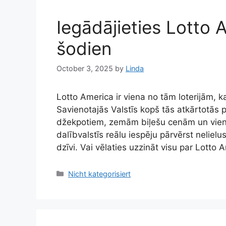
Iegādājieties Lotto 
šodien
October 3, 2025
by
Linda
Lotto America ir viena no tām loterijām, ka
Savienotajās Valstīs kopš tās atkārtotās 
džekpotiem, zemām biļešu cenām un vien
dalībvalstīs reālu iespēju pārvērst nelielu
dzīvi. Vai vēlaties uzzināt visu par Lotto
Categories
Nicht kategorisiert