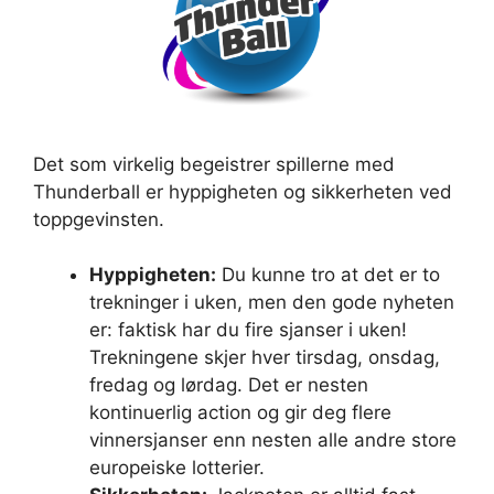
Det som virkelig begeistrer spillerne med
Thunderball er hyppigheten og sikkerheten ved
toppgevinsten.
Hyppigheten:
Du kunne tro at det er to
trekninger i uken, men den gode nyheten
er: faktisk har du fire sjanser i uken!
Trekningene skjer hver tirsdag, onsdag,
fredag og lørdag. Det er nesten
kontinuerlig action og gir deg flere
vinnersjanser enn nesten alle andre store
europeiske lotterier.