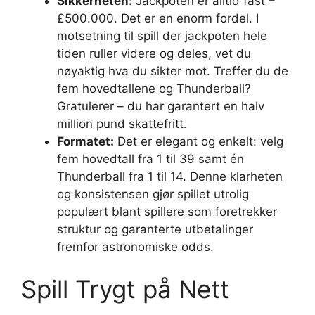
Sikkerheten:
Jackpoten er alltid fast –
£500.000. Det er en enorm fordel. I
motsetning til spill der jackpoten hele
tiden ruller videre og deles, vet du
nøyaktig hva du sikter mot. Treffer du de
fem hovedtallene og Thunderball?
Gratulerer – du har garantert en halv
million pund skattefritt.
Formatet:
Det er elegant og enkelt: velg
fem hovedtall fra 1 til 39 samt én
Thunderball fra 1 til 14. Denne klarheten
og konsistensen gjør spillet utrolig
populært blant spillere som foretrekker
struktur og garanterte utbetalinger
fremfor astronomiske odds.
Spill Trygt på Nett