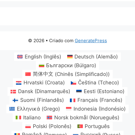
© 2026
• Criado com
GeneratePress
English
(
Inglês
)
Deutsch
(
Alemão
)
Български
(
Búlgaro
)
简体中文
(
Chinês (Simplificado)
)
Hrvatski
(
Croata
)
Čeština
(
Tcheco
)
Dansk
(
Dinamarquês
)
Eesti
(
Estoniano
)
Suomi
(
Finlandês
)
Français
(
Francês
)
Ελληνικά
(
Grego
)
Indonesia
(
Indonésio
)
Italiano
Norsk bokmål
(
Norueguês
)
Polski
(
Polonês
)
Português
Română
(
Romeno
)
Русский
(
Russo
)