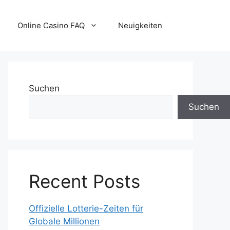
Online Casino FAQ
Neuigkeiten
Suchen
Suchen
Recent Posts
Offizielle Lotterie-Zeiten für
Globale Millionen