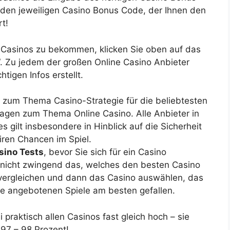
 den jeweiligen Casino Bonus Code, der Ihnen den
t!
 Casinos zu bekommen, klicken Sie oben auf das
. Zu jedem der großen Online Casino Anbieter
htigen Infos erstellt.
 zum Thema Casino-Strategie für die beliebtesten
ragen zum Thema Online Casino. Alle Anbieter in
s gilt insbesondere in Hinblick auf die Sicherheit
iren Chancen im Spiel.
sino Tests
, bevor Sie sich für ein Casino
t nicht zwingend das, welches den besten Casino
t vergleichen und dann das Casino auswählen, das
e angebotenen Spiele am besten gefallen.
praktisch allen Casinos fast gleich hoch – sie
97 – 98 Prozent!