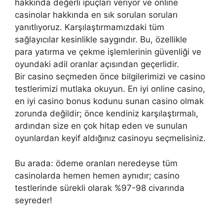
hakkında değerli ipuçları veriyor ve online
casinolar hakkında en sık sorulan soruları
yanıtlıyoruz. Karşılaştırmamızdaki tüm
sağlayıcılar kesinlikle saygındır. Bu, özellikle
para yatırma ve çekme işlemlerinin güvenliği ve
oyundaki adil oranlar açısından geçerlidir.
Bir casino seçmeden önce bilgilerimizi ve casino
testlerimizi mutlaka okuyun. En iyi online casino,
en iyi casino bonus kodunu sunan casino olmak
zorunda değildir; önce kendiniz karşılaştırmalı,
ardından size en çok hitap eden ve sunulan
oyunlardan keyif aldığınız casinoyu seçmelisiniz.
Bu arada: ödeme oranları neredeyse tüm
casinolarda hemen hemen aynıdır; casino
testlerinde sürekli olarak %97-98 civarında
seyreder!