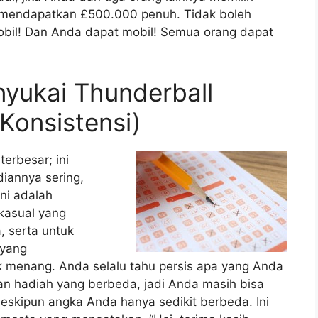
mendapatkan £500.000 penuh. Tidak boleh
 mobil! Dan Anda dapat mobil! Semua orang dapat
yukai Thunderball
Konsistensi)
erbesar; ini
iannya sering,
ni adalah
kasual yang
, serta untuk
 yang
k menang. Anda selalu tahu persis apa yang Anda
tan hadiah yang berbeda, jadi Anda masih bisa
kipun angka Anda hanya sedikit berbeda. Ini