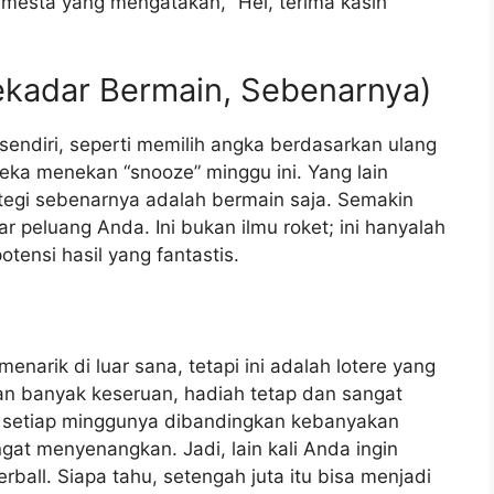
emesta yang mengatakan, “Hei, terima kasih
ekadar Bermain, Sebenarnya)
sendiri, seperti memilih angka berdasarkan ulang
eka menekan “snooze” minggu ini. Yang lain
tegi sebenarnya adalah bermain saja. Semakin
r peluang Anda. Ini bukan ilmu roket; ini hanyalah
ensi hasil yang fantastis.
enarik di luar sana, tetapi ini adalah lotere yang
an banyak keseruan, hadiah tetap dan sangat
 setiap minggunya dibandingkan kebanyakan
ngat menyenangkan. Jadi, lain kali Anda ingin
all. Siapa tahu, setengah juta itu bisa menjadi