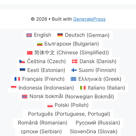
© 2026
• Built with
GeneratePress
English
Deutsch
(
German
)
Български
(
Bulgarian
)
简体中文
(
Chinese (Simplified)
)
Čeština
(
Czech
)
Dansk
(
Danish
)
Eesti
(
Estonian
)
Suomi
(
Finnish
)
Français
(
French
)
Ελληνικά
(
Greek
)
Indonesia
(
Indonesian
)
Italiano
(
Italian
)
Norsk bokmål
(
Norwegian Bokmål
)
Polski
(
Polish
)
Português
(
Portuguese, Portugal
)
Română
(
Romanian
)
Русский
(
Russian
)
српски
(
Serbian
)
Slovenčina
(
Slovak
)