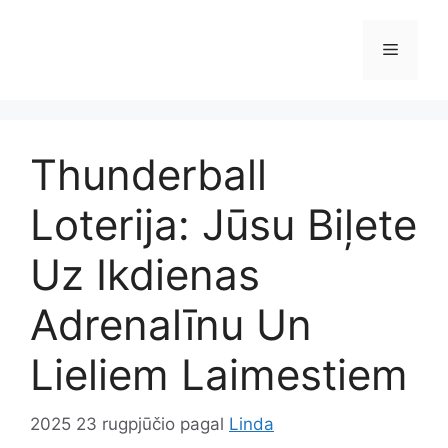
Pereiti
prie
Meniu
turinio
Thunderball
Loterija: Jūsu Biļete
Uz Ikdienas
Adrenalīnu Un
Lieliem Laimestiem
2025 23 rugpjūčio
pagal
Linda