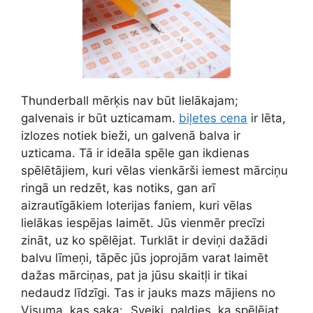
Thunderball mērķis nav būt lielākajam;
galvenais ir būt uzticamam.
biļetes cena
ir lēta,
izlozes notiek bieži, un galvenā balva ir
uzticama. Tā ir ideāla spēle gan ikdienas
spēlētājiem, kuri vēlas vienkārši iemest mārciņu
ringā un redzēt, kas notiks, gan arī
aizrautīgākiem loterijas faniem, kuri vēlas
lielākas iespējas laimēt. Jūs vienmēr precīzi
zināt, uz ko spēlējat. Turklāt ir deviņi dažādi
balvu līmeņi, tāpēc jūs joprojām varat laimēt
dažas mārciņas, pat ja jūsu skaitļi ir tikai
nedaudz līdzīgi. Tas ir jauks mazs mājiens no
Visuma, kas saka: „Sveiki, paldies, ka spēlējat.