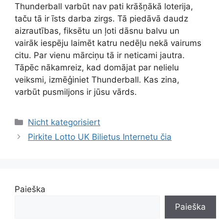
Thunderball varbūt nav pati krāšņākā loterija,
taču tā ir īsts darba zirgs. Tā piedāvā daudz
aizrautības, fiksētu un ļoti dāsnu balvu un
vairāk iespēju laimēt katru nedēļu nekā vairums
citu. Par vienu mārciņu tā ir neticami jautra.
Tāpēc nākamreiz, kad domājat par nelielu
veiksmi, izmēģiniet Thunderball. Kas zina,
varbūt pusmiljons ir jūsu vārds.
Kategorijos
Nicht kategorisiert
Pirkite Lotto UK Bilietus Internetu čia
Paieška
Paieška