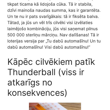
tikpat ticama kā lidojoša cūka. Tā ir stabila,
dzīvi mainoša naudas summa, kas ir garantēta.
Un te nu ir pats svarīgākais: tā ir fiksēta balva.
Tātad, ja jūs un vēl trīs cilvēki visi izvēlaties
laimējošo kombināciju, jūs visi saņemat pilnus
500 000 sterliņu mārciņu. Nav dalīšanas! Tā ir
loterijas versija par „Tu dabū automašīnu! Un tu
dabū automašīnu! Visi dabū automašīnu!”
Kāpēc cilvēkiem patīk
Thunderball (viss ir
atkarīgs no
konsekvences)