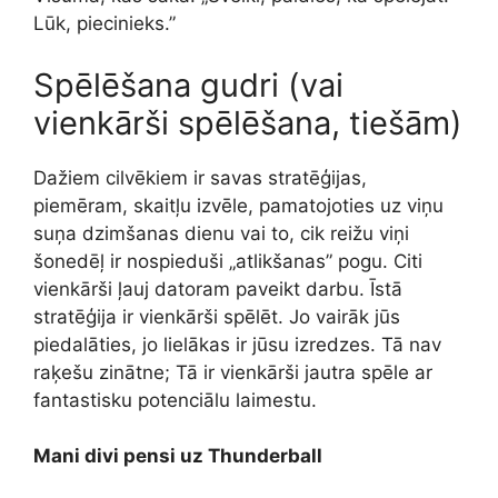
Lūk, piecinieks.”
Spēlēšana gudri (vai
vienkārši spēlēšana, tiešām)
Dažiem cilvēkiem ir savas stratēģijas,
piemēram, skaitļu izvēle, pamatojoties uz viņu
suņa dzimšanas dienu vai to, cik reižu viņi
šonedēļ ir nospieduši „atlikšanas” pogu. Citi
vienkārši ļauj datoram paveikt darbu. Īstā
stratēģija ir vienkārši spēlēt. Jo vairāk jūs
piedalāties, jo lielākas ir jūsu izredzes. Tā nav
raķešu zinātne; Tā ir vienkārši jautra spēle ar
fantastisku potenciālu laimestu.
Mani divi pensi uz Thunderball