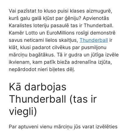
Vai pazīstat to kluso puisi klases aizmugurē,
kurš galu galā kļūst par ģēniju? Apvienotās
Karalistes loteriju pasaulē tas ir Thunderball.
Kamēr Lotto un EuroMillions rosīgi demonstrē
savus neticami lielos skaitļus,
Thunderball
ir
klāt, klusi padarot cilvēkus par pusmiljonu
mārciņu bagātākus. Tā ir gudra un jūtīga izvēle
ikvienam, kam patīk bieža adrenalīna izjūta,
nepārdodot nieri biļetes dēļ.
Kā darbojas
Thunderball (tas ir
viegli)
Par aptuveni vienu mārciņu jūs varat izvēlēties