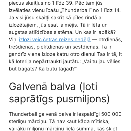
piecus skaitļus no 1 līdz 39. Pēc tam jūs
izvēlaties vienu īpašu „Thunderball” no 1 līdz 14.
Ja visi jūsu skaitļi sakrīt kā pīles rindā ar
izlozētajiem, jūs esat laimējis. Tā ir lēta un
augstas atlīdzības sistēma. Un kas ir labākā?
Viņi
izlozi veic četras reizes nedēļā
— otrdienās,
trešdienās, piektdienās un sestdienās. Tā ir
gandrīz viena izloze katru otro dienu! Tas ir tā, it
kā loterija nepārtraukti jautātu: „Vai tu jau vēlies
būt bagāts? Kā būtu tagad?”
Galvenā balva (ļoti
saprātīgs pusmiljons)
Thunderball galvenā balva ir iespaidīgi 500 000
sterliņu mārciņu. Tā nav kaut kāda mītiska,
vairāku miljonu mārciņu liela summa, kas šķiet