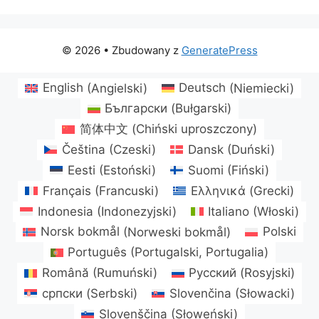
© 2026
• Zbudowany z
GeneratePress
English
(
Angielski
)
Deutsch
(
Niemiecki
)
Български
(
Bułgarski
)
简体中文
(
Chiński uproszczony
)
Čeština
(
Czeski
)
Dansk
(
Duński
)
Eesti
(
Estoński
)
Suomi
(
Fiński
)
Français
(
Francuski
)
Ελληνικά
(
Grecki
)
Indonesia
(
Indonezyjski
)
Italiano
(
Włoski
)
Norsk bokmål
(
Norweski bokmål
)
Polski
Português
(
Portugalski, Portugalia
)
Română
(
Rumuński
)
Русский
(
Rosyjski
)
српски
(
Serbski
)
Slovenčina
(
Słowacki
)
Slovenščina
(
Słoweński
)