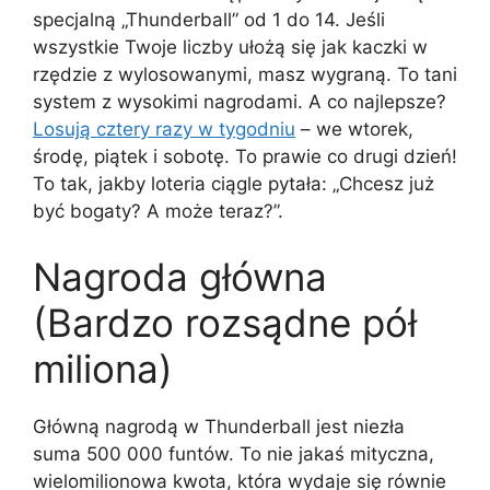
specjalną „Thunderball” od 1 do 14. Jeśli
wszystkie Twoje liczby ułożą się jak kaczki w
rzędzie z wylosowanymi, masz wygraną. To tani
system z wysokimi nagrodami. A co najlepsze?
Losują cztery razy w tygodniu
– we wtorek,
środę, piątek i sobotę. To prawie co drugi dzień!
To tak, jakby loteria ciągle pytała: „Chcesz już
być bogaty? A może teraz?”.
Nagroda główna
(Bardzo rozsądne pół
miliona)
Główną nagrodą w Thunderball jest niezła
suma 500 000 funtów. To nie jakaś mityczna,
wielomilionowa kwota, która wydaje się równie