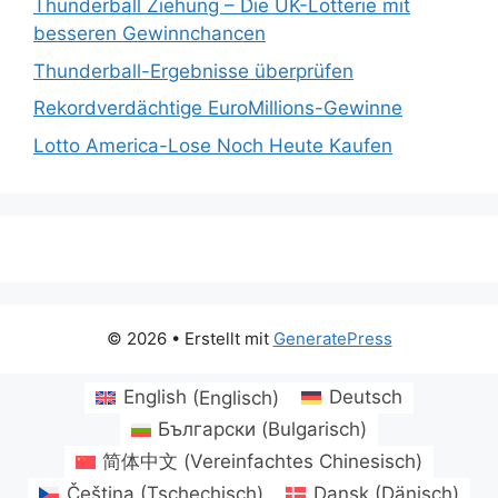
Thunderball Ziehung – Die UK-Lotterie mit
besseren Gewinnchancen
Thunderball-Ergebnisse überprüfen
Rekordverdächtige EuroMillions-Gewinne
Lotto America-Lose Noch Heute Kaufen
© 2026
• Erstellt mit
GeneratePress
English
(
Englisch
)
Deutsch
Български
(
Bulgarisch
)
简体中文
(
Vereinfachtes Chinesisch
)
Čeština
(
Tschechisch
)
Dansk
(
Dänisch
)