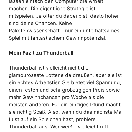
lassen einfach den Computer die Arbeit
machen. Die eigentliche Strategie ist:
mitspielen. Je öfter du dabei bist, desto höher
sind deine Chancen. Keine
Raketenwissenschaft – nur ein unterhaltsames
Spiel mit fantastischem Gewinnpotenzial.
Mein Fazit zu Thunderball
Thunderball ist vielleicht nicht die
glamouröseste Lotterie da draußen, aber sie ist
ein echtes Arbeitstier. Sie bietet viel Spannung,
einen festen und sehr großzügigen Preis sowie
mehr Gewinnchancen pro Woche als die
meisten anderen. Für ein einziges Pfund macht
sie richtig Spaß. Also, wenn du das nächste Mal
Lust auf ein Spielchen hast, probiere
Thunderball aus. Wer weiß – vielleicht ruft