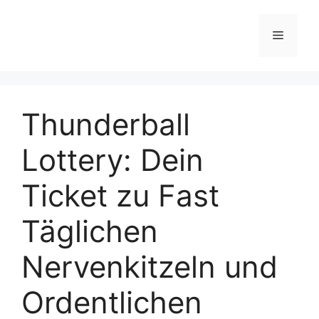
Zum
Inhalt
Menü
springen
Thunderball
Lottery: Dein
Ticket zu Fast
Täglichen
Nervenkitzeln und
Ordentlichen